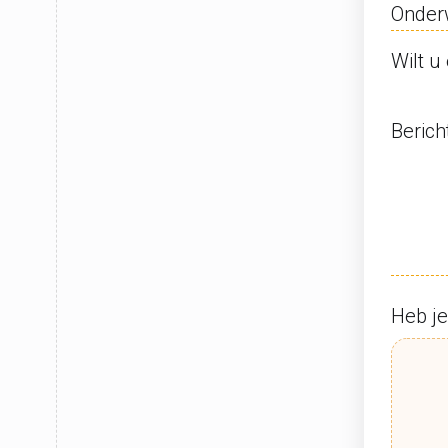
Onder
Wilt u
Berich
Heb je