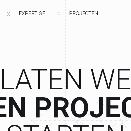
x
=
EXPERTISE
PROJECTEN
LATEN W
E
N
P
R
O
J
E