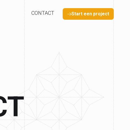
CONTACT
Start een project
E
C
T