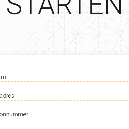
STARTEN
am
ladres
oonnummer