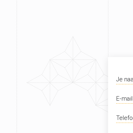
Je na
E-mai
Telef